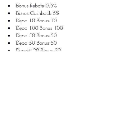
Bonus Rebate 0.5%
Bonus Cashback 5%
Depo 10 Bonus 10
Depo 100 Bonus 100
Depo 50 Bonus 50
Depo 50 Bonus 50
Deposit 20 Bonus 20
Deposit 25 Bonus 25
Deposit 50 Bonus 50
Deposit 100 Bonus 100
Anda dapat dengan mudah bermain di 
situs Depo 100 Bonus 100 dan 
menikmati banyak promo menarik yang 
kami tawarkan. Dengan berbagai bonus 
yang tersedia di situs Depo 100 Bonus 
100, Anda dapat bermain dengan 
santai dan memiliki peluang meraih 
jackpot yang tersedia di situs kami.