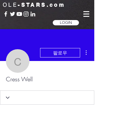
OLE
-STARS.com
LOGIN
더보기
팔로우
Cress Well
Cress Well