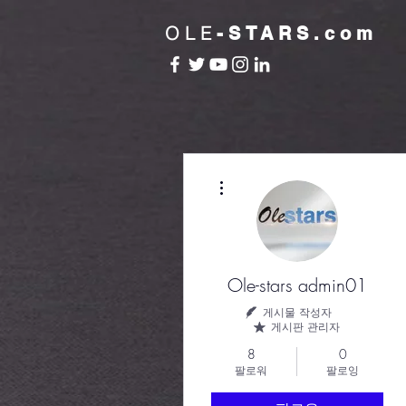
OLE
-STARS.com
더보기
Ole-stars admin01
게시물 작성자
게시판 관리자
8
0
팔로워
팔로잉