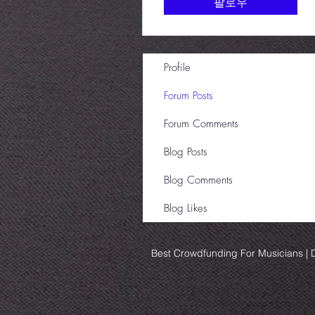
팔로우
Profile
Forum Posts
Forum Comments
Blog Posts
Blog Comments
Blog Likes
Best Crowdfunding For Musicians | D