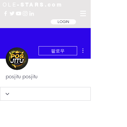
OLE
-STARS.com
LOGIN
더보기
팔로우
posjitu posjitu